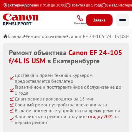
Яндекс
Екатеринбург
Ежедневно с 9:30 до 20:00
Гарантия до 1 года
Выезд мастера бе
Заявка
REMSUPPORT
Позвонить
Главная
Ремонт объективов
Canon EF 24-105 f/4L IS USM
Ремонт объектива
Canon EF 24-105
f/4L IS USM
в Екатеринбурге
Доставка и приём техники курьером
предоставляется бесплатно
Гарантийное и постгарантийное обслуживание до
1 года
Диагностика производится за 15 мин
Срочный ремонт устройства в течении часа
Выдаём подменные устройства на время ремонта
Запишитесь на ремонт и получите
скидку 20%
на
первый ремонт