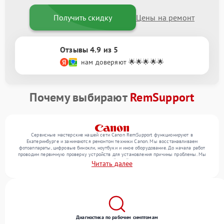
Получить скидку
Цены на ремонт
Отзывы 4.9 из 5
нам доверяют 🌟🌟🌟🌟🌟
Почему выбирают
RemSupport
Сервисные мастерские нашей сети Canon RemSupport функционируют в
Екатеринбурге и занимаются ремонтом техники Canon. Мы восстанавливаем
фотоаппараты, цифровые бинокли, ноутбуки и иное оборудование. До начала работ
проводим первичную проверку устройств для установления причины проблемы. Мы
уточняем с посетителем набор нужных действий и их цену, лишь потом выполняем
Читать далее
восстановление с заменой запчастей по необходимости. В конце подтверждаем
качество услуг финальной проверкой всех функций прибора.
Диагностика по рабочим симптомам