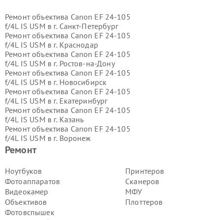
Ремонт объектива Canon EF 24-105
f/4L IS USM в г.
Санкт-Петербург
Ремонт объектива Canon EF 24-105
f/4L IS USM в г.
Краснодар
Ремонт объектива Canon EF 24-105
f/4L IS USM в г.
Ростов-на-Дону
Ремонт объектива Canon EF 24-105
f/4L IS USM в г.
Новосибирск
Ремонт объектива Canon EF 24-105
f/4L IS USM в г.
Екатеринбург
Ремонт объектива Canon EF 24-105
f/4L IS USM в г.
Казань
Ремонт объектива Canon EF 24-105
f/4L IS USM в г.
Воронеж
Ремонт объектива Canon EF 24-105
Ремонт
f/4L IS USM в г.
Волгоград
Ремонт объектива Canon EF 24-105
Ноутбуков
Принтеров
f/4L IS USM в г.
Самара
Фотоаппаратов
Сканеров
Ремонт объектива Canon EF 24-105
Видеокамер
МФУ
f/4L IS USM в г.
Пермь
Объективов
Плоттеров
Ремонт объектива Canon EF 24-105
Фотовспышек
f/4L IS USM в г.
Красноярск