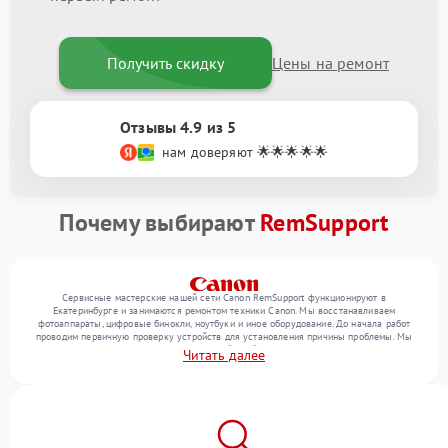
Получить скидку
Цены на ремонт
Отзывы 4.9 из 5
нам доверяют 🌟🌟🌟🌟🌟
Почему выбирают
RemSupport
Сервисные мастерские нашей сети Canon RemSupport функционируют в
Екатеринбурге и занимаются ремонтом техники Canon. Мы восстанавливаем
фотоаппараты, цифровые бинокли, ноутбуки и иное оборудование. До начала работ
проводим первичную проверку устройств для установления причины проблемы. Мы
уточняем с посетителем набор нужных действий и их цену, лишь потом выполняем
Читать далее
восстановление с заменой запчастей по необходимости. В конце подтверждаем
качество услуг финальной проверкой всех функций прибора.