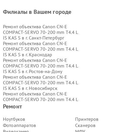
Филиалы в Вашем городе
Ремонт объектива Canon CN-E
COMPACT-SERVO 70-200 mm T4.4 L
IS KAS S в г.
Санкт-Петербург
Ремонт объектива Canon CN-E
COMPACT-SERVO 70-200 mm T4.4 L
IS KAS S в г.
Краснодар
Ремонт объектива Canon CN-E
COMPACT-SERVO 70-200 mm T4.4 L
IS KAS S в г.
Ростов-на-Дону
Ремонт объектива Canon CN-E
COMPACT-SERVO 70-200 mm T4.4 L
IS KAS S в г.
Новосибирск
Ремонт объектива Canon CN-E
COMPACT-SERVO 70-200 mm T4.4 L
IS KAS S в г.
Екатеринбург
Ремонт
Ремонт объектива Canon CN-E
COMPACT-SERVO 70-200 mm T4.4 L
Ноутбуков
Принтеров
IS KAS S в г.
Казань
Фотоаппаратов
Сканеров
Ремонт объектива Canon CN-E
Видеокамер
МФУ