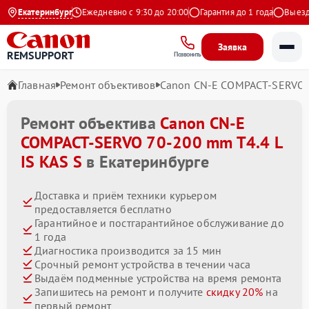
4.9 на Яндекс
Екатеринбург
Ежедневно с 9:30 до 20:00
Гарантия до 1 года
Выезд мас
Заявка
REMSUPPORT
Позвонить
Главная
Ремонт объективов
Canon CN-E COMPACT-SERVO 7
Ремонт объектива
Canon CN-E
COMPACT-SERVO 70-200 mm T4.4 L
IS KAS S
в Екатеринбурге
Доставка и приём техники курьером
предоставляется бесплатно
Гарантийное и постгарантийное обслуживание до
1 года
Диагностика производится за 15 мин
Срочный ремонт устройства в течении часа
Выдаём подменные устройства на время ремонта
Запишитесь на ремонт и получите
скидку 20%
на
первый ремонт