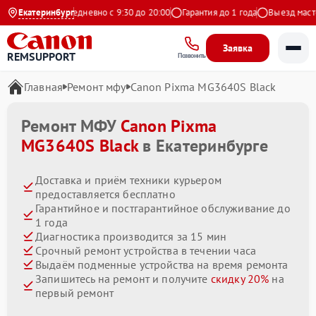
а Яндекс
Екатеринбург
Ежедневно с 9:30 до 20:00
Гарантия до 1 года
Выезд мастера
Заявка
REMSUPPORT
Позвонить
Главная
Ремонт мфу
Canon Pixma MG3640S Black
Ремонт МФУ
Canon Pixma
MG3640S Black
в Екатеринбурге
Доставка и приём техники курьером
предоставляется бесплатно
Гарантийное и постгарантийное обслуживание до
1 года
Диагностика производится за 15 мин
Срочный ремонт устройства в течении часа
Выдаём подменные устройства на время ремонта
Запишитесь на ремонт и получите
скидку 20%
на
первый ремонт