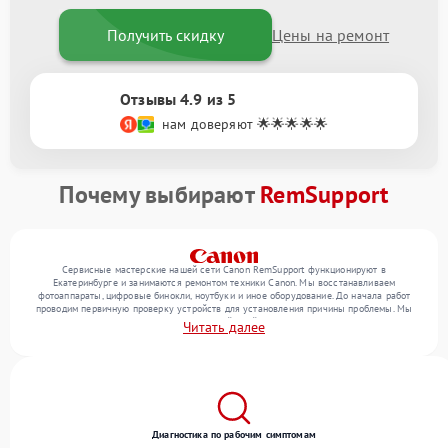
Получить скидку
Цены на ремонт
Отзывы 4.9 из 5
нам доверяют 🌟🌟🌟🌟🌟
Почему выбирают
RemSupport
Сервисные мастерские нашей сети Canon RemSupport функционируют в
Екатеринбурге и занимаются ремонтом техники Canon. Мы восстанавливаем
фотоаппараты, цифровые бинокли, ноутбуки и иное оборудование. До начала работ
проводим первичную проверку устройств для установления причины проблемы. Мы
уточняем с посетителем набор нужных действий и их цену, лишь потом выполняем
Читать далее
восстановление с заменой запчастей по необходимости. В конце подтверждаем
качество услуг финальной проверкой всех функций прибора.
Диагностика по рабочим симптомам