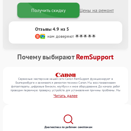
Получить скидку
Цены на ремонт
Отзывы 4.9 из 5
нам доверяют 🌟🌟🌟🌟🌟
Почему выбирают
RemSupport
Сервисные мастерские нашей сети Canon RemSupport функционируют в
Екатеринбурге и занимаются ремонтом техники Canon. Мы восстанавливаем
фотоаппараты, цифровые бинокли, ноутбуки и иное оборудование. До начала работ
проводим первичную проверку устройств для установления причины проблемы. Мы
уточняем с посетителем набор нужных действий и их цену, лишь потом выполняем
Читать далее
восстановление с заменой запчастей по необходимости. В конце подтверждаем
качество услуг финальной проверкой всех функций прибора.
Диагностика по рабочим симптомам