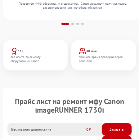
Проверяем МФУ, объективы и видеокамеры Canon, локализуя причины полос,
расфокусировки или нестабильной записи.
11+
40 мин
лет опыта по ремонту
обычное время проверки перед
оборудования Canon
ремонтом
Прайс лист на ремонт мфу Canon
imageRUNNER 1730i
Бесплатная диагностика
0
Заказать