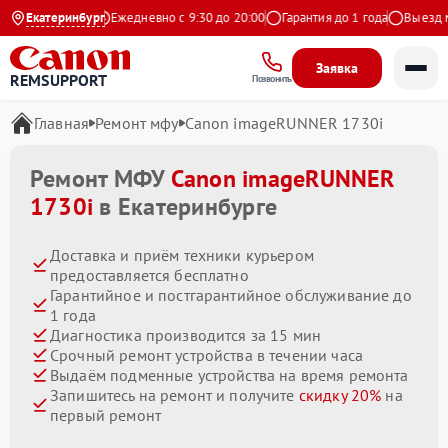
.9 на Яндекс
Екатеринбург
Ежедневно с 9:30 до 20:00
Гарантия до 1 года
Выезд маст
Заявка
REMSUPPORT
Позвонить
Главная
Ремонт мфу
Canon imageRUNNER 1730i
Ремонт МФУ
Canon imageRUNNER
1730i
в Екатеринбурге
Доставка и приём техники курьером
предоставляется бесплатно
Гарантийное и постгарантийное обслуживание до
1 года
Диагностика производится за 15 мин
Срочный ремонт устройства в течении часа
Выдаём подменные устройства на время ремонта
Запишитесь на ремонт и получите
скидку 20%
на
первый ремонт