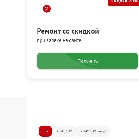
Скидка 20%
Ремонт со скидкой
при заявке на сайте
Получить
Все
iR ADV DX
iR ADV DX mono