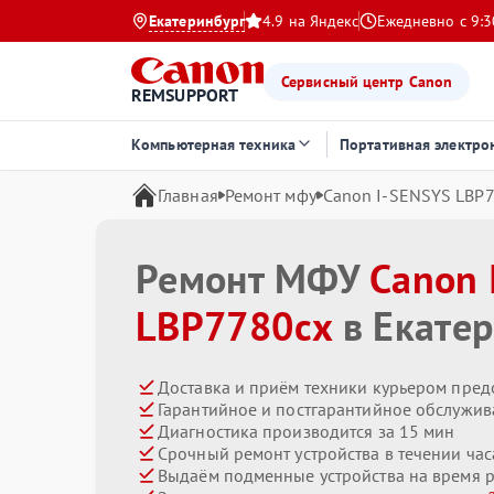
Екатеринбург
4.9 на Яндекс
Ежедневно с 9:3
Сервисный центр Canon
REMSUPPORT
Компьютерная техника
Портативная электро
Главная
Ремонт мфу
Canon I-SENSYS LBP
Ремонт МФУ
Canon 
LBP7780cx
в Екатер
Доставка и приём техники курьером пред
Гарантийное и постгарантийное обслужив
Диагностика производится за 15 мин
Срочный ремонт устройства в течении час
Выдаём подменные устройства на время 