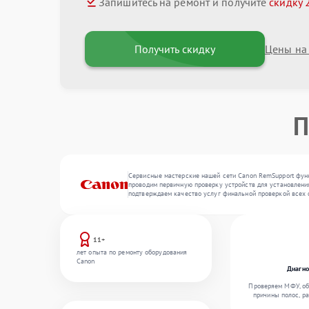
Запишитесь на ремонт и получите
скидку 
Получить скидку
Цены на
П
Сервисные мастерские нашей сети Canon RemSupport функ
проводим первичную проверку устройств для установления
подтверждаем качество услуг финальной проверкой всех 
11+
лет опыта по ремонту оборудования
Canon
Диагно
Проверяем МФУ, об
причины полос, р