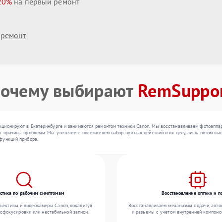
20%
на первый ремонт
 ремонт
очему выбирают
RemSuppo
ционируют в Екатеринбурге и занимаются ремонтом техники Canon. Мы восстанавливаем фотоаппара
 причины проблемы. Мы уточняем с посетителем набор нужных действий и их цену, лишь потом вып
функций прибора.
стика по рабочим симптомам
Восстановление оптики и п
ъективы и видеокамеры Canon, локализуя
Восстанавливаем механизмы подачи, авто
асфокусировки или нестабильной записи.
и разъемы с учетом внутренней компоно