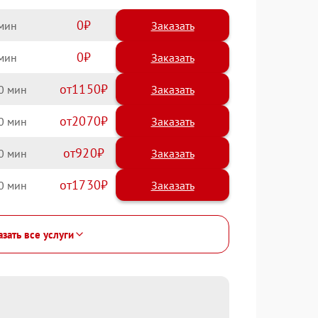
0
Заказать
0
Заказать
1150
0
2070
0
920
0
1730
0
зать все услуги