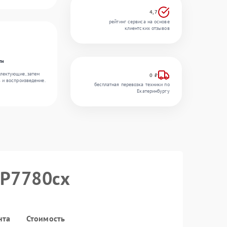
4,7
рейтинг сервиса на основе
клиентских отзывов
ти
лектующие, затем
0 ₽
ь и воспроизведение.
бесплатная перевозка техники по
Екатеринбургу
BP7780cx
нта
Стоимость