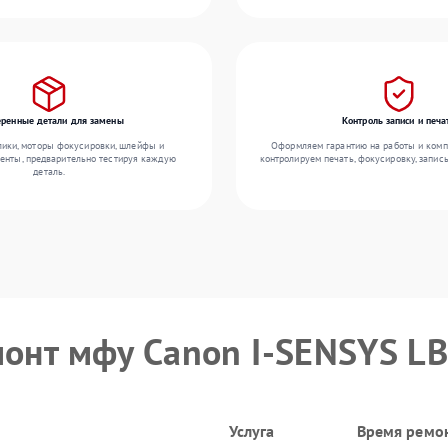
еренные детали для замены
Контроль записи и печа
ики, моторы фокусировки, шлейфы и
Оформляем гарантию на работы и комп
енты, предварительно тестируя каждую
контролируем печать, фокусировку, запис
деталь.
монт мфу Canon I-SENSYS L
Услуга
Время ремо