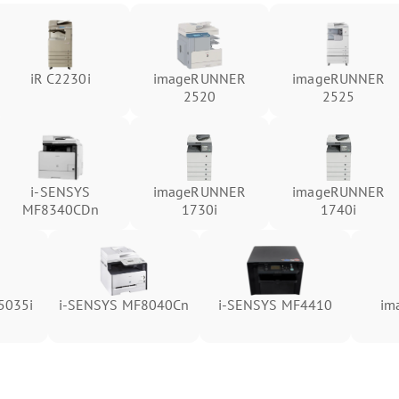
iR C2230i
imageRUNNER
imageRUNNER
2520
2525
i-SENSYS
imageRUNNER
imageRUNNER
MF8340CDn
1730i
1740i
5035i
i-SENSYS MF8040Cn
i-SENSYS MF4410
im