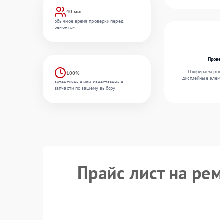
40 мин
обычное время проверки перед
ремонтом
Пров
Подбираем рол
100%
дисплейные элем
аутентичные или качественные
запчасти по вашему выбору
Прайс лист на ре