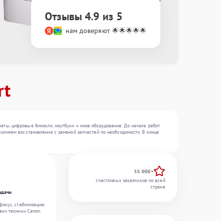
Отзывы 4.9 из 5
нам доверяют 🌟🌟🌟🌟🌟
rt
ты, цифровые бинокли, ноутбуки и иное оборудование. До начала работ
олняем восстановление с заменой запчастей по необходимости. В конце
55 000+
счастливых заказчиков по всей
стране
одачи
фокус, стабилизацию
вки техники Canon.