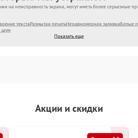
жи на неисправность экрана, могут иметь более серьезные п
воение текста
Размытая печать
Неравномерная заливка
Белые п
 шум
Показать еще
Акции и скидки