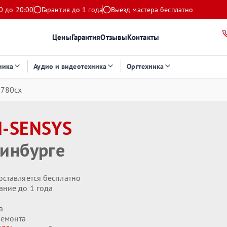
0 до 20:00
Гарантия до 1 года
Выезд мастера бесплатно
Цены
Гарантия
Отзывы
Контакты
ника
Аудио и видеотехника
Оргтехника
7780cx
I-SENSYS
инбурге
оставляется бесплатно
ание до 1 года
а
ремонта