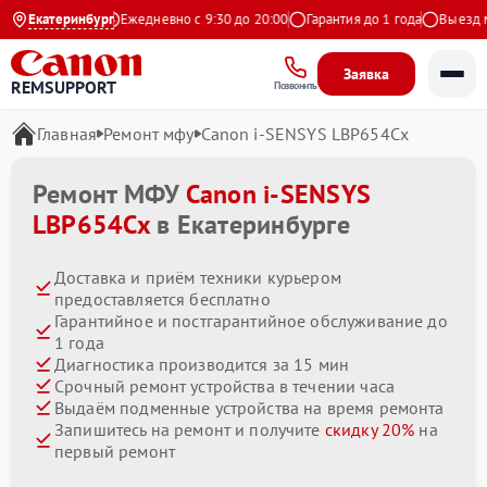
.9 на Яндекс
Екатеринбург
Ежедневно с 9:30 до 20:00
Гарантия до 1 года
Выезд маст
Заявка
REMSUPPORT
Позвонить
Главная
Ремонт мфу
Canon i-SENSYS LBP654Cx
Ремонт МФУ
Canon i-SENSYS
LBP654Cx
в Екатеринбурге
Доставка и приём техники курьером
предоставляется бесплатно
Гарантийное и постгарантийное обслуживание до
1 года
Диагностика производится за 15 мин
Срочный ремонт устройства в течении часа
Выдаём подменные устройства на время ремонта
Запишитесь на ремонт и получите
скидку 20%
на
первый ремонт