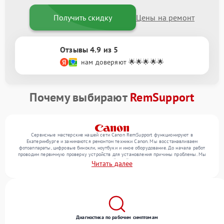
Получить скидку
Цены на ремонт
Отзывы 4.9 из 5
нам доверяют 🌟🌟🌟🌟🌟
Почему выбирают
RemSupport
Сервисные мастерские нашей сети Canon RemSupport функционируют в
Екатеринбурге и занимаются ремонтом техники Canon. Мы восстанавливаем
фотоаппараты, цифровые бинокли, ноутбуки и иное оборудование. До начала работ
проводим первичную проверку устройств для установления причины проблемы. Мы
уточняем с посетителем набор нужных действий и их цену, лишь потом выполняем
Читать далее
восстановление с заменой запчастей по необходимости. В конце подтверждаем
качество услуг финальной проверкой всех функций прибора.
Диагностика по рабочим симптомам