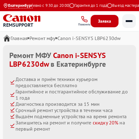
ндекс
Екатеринбург
Ежедневно с 9:30 до 20:00
Гарантия до 1 года
Выезд мастера бе
Заявка
REMSUPPORT
Позвонить
Главная
Ремонт мфу
Canon i-SENSYS LBP6230dw
Ремонт МФУ
Canon i-SENSYS
LBP6230dw
в Екатеринбурге
Доставка и приём техники курьером
предоставляется бесплатно
Гарантийное и постгарантийное обслуживание до
1 года
Диагностика производится за 15 мин
Срочный ремонт устройства в течении часа
Выдаём подменные устройства на время ремонта
Запишитесь на ремонт и получите
скидку 20%
на
первый ремонт