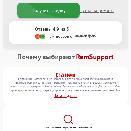
Получить скидку
Цены на ремонт
Отзывы 4.9 из 5
нам доверяют 🌟🌟🌟🌟🌟
Почему выбирают
RemSupport
Сервисные мастерские нашей сети Canon RemSupport функционируют в
Екатеринбурге и занимаются ремонтом техники Canon. Мы восстанавливаем
фотоаппараты, цифровые бинокли, ноутбуки и иное оборудование. До начала работ
проводим первичную проверку устройств для установления причины проблемы. Мы
уточняем с посетителем набор нужных действий и их цену, лишь потом выполняем
Читать далее
восстановление с заменой запчастей по необходимости. В конце подтверждаем
качество услуг финальной проверкой всех функций прибора.
Диагностика по рабочим симптомам