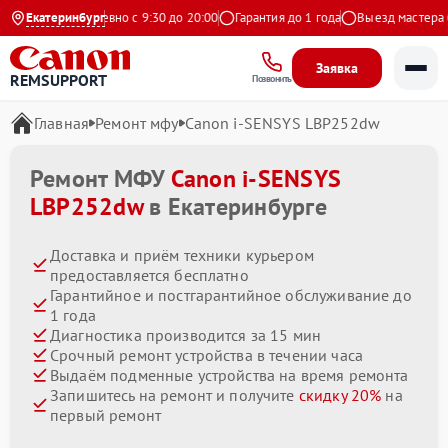
ндекс
Екатеринбург
Ежедневно с 9:30 до 20:00
Гарантия до 1 года
Выезд мастера бес
Заявка
REMSUPPORT
Позвонить
Главная
Ремонт мфу
Canon i-SENSYS LBP252dw
Ремонт МФУ
Canon i-SENSYS
LBP252dw
в Екатеринбурге
Доставка и приём техники курьером
предоставляется бесплатно
Гарантийное и постгарантийное обслуживание до
1 года
Диагностика производится за 15 мин
Срочный ремонт устройства в течении часа
Выдаём подменные устройства на время ремонта
Запишитесь на ремонт и получите
скидку 20%
на
первый ремонт