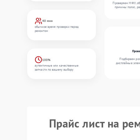
Проверяем МФУ, об
причины полос, р
40 мин
обычное время проверки перед
ремонтом
Пров
Подбираем рол
100%
дисплейные элем
аутентичные или качественные
запчасти по вашему выбору
Прайс лист на р