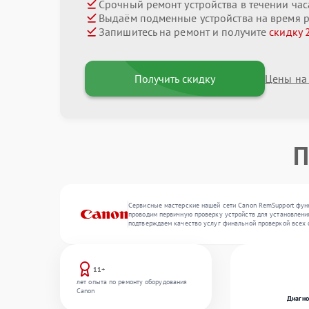
Срочный ремонт устройства в течении час
Выдаём подменные устройства на время 
Запишитесь на ремонт и получите
скидку 
Получить скидку
Цены на
П
Сервисные мастерские нашей сети Canon RemSupport функ
проводим первичную проверку устройств для установления
подтверждаем качество услуг финальной проверкой всех 
11+
лет опыта по ремонту оборудования
Canon
Диагно