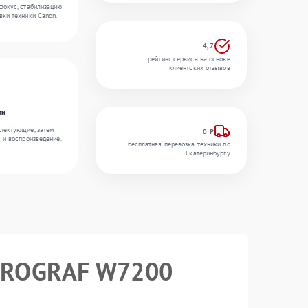
фокус, стабилизацию
вки техники Canon.
4,7
рейтинг сервиса на основе
клиентских отзывов
ти
лектующие, затем
0 ₽
ь и воспроизведение.
бесплатная перевозка техники по
Екатеринбургу
ePROGRAF W7200