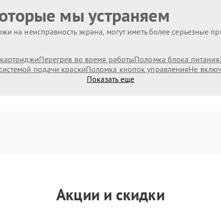
которые мы устраняем
жи на неисправность экрана, могут иметь более серьезные п
 картриджи
Перегрев во время работы
Поломка блока питания
системой подачи краски
Поломка кнопок управления
Не включ
Показать еще
Акции и скидки