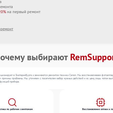
а
ремонта
20%
на первый ремонт
 ремонт
очему выбирают
RemSuppo
ционируют в Екатеринбурге и занимаются ремонтом техники Canon. Мы восстанавливаем фотоаппара
 причины проблемы. Мы уточняем с посетителем набор нужных действий и их цену, лишь потом вып
функций прибора.
стика по рабочим симптомам
Восстановление оптики и п