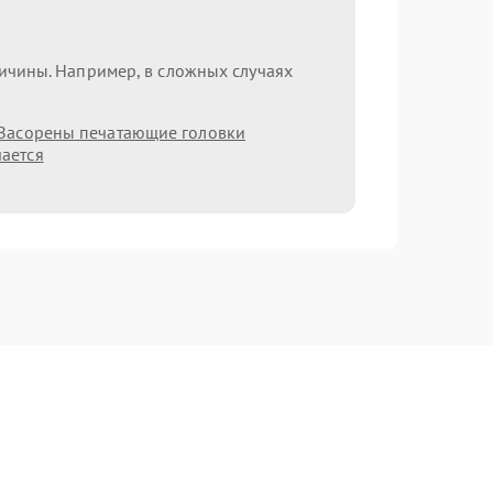
ричины. Например, в сложных случаях
Засорены печатающие головки
ается