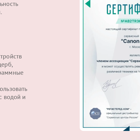
ьность
.
тройств
щерб,
граммные
ользовать
с водой и