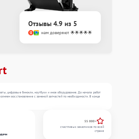
Отзывы 4.9 из 5
нам доверяют 🌟🌟🌟🌟🌟
rt
ты, цифровые бинокли, ноутбуки и иное оборудование. До начала работ
олняем восстановление с заменой запчастей по необходимости. В конце
55 000+
счастливых заказчиков по всей
стране
одачи