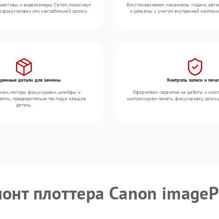
ъективы и видеокамеры Canon, локализуя
Восстанавливаем механизмы подачи, авто
асфокусировки или нестабильной записи.
и разъемы с учетом внутренней компоно
еренные детали для замены
Контроль записи и печа
ики, моторы фокусировки, шлейфы и
Оформляем гарантию на работы и комп
енты, предварительно тестируя каждую
контролируем печать, фокусировку, запис
деталь.
емонт плоттера Canon imag