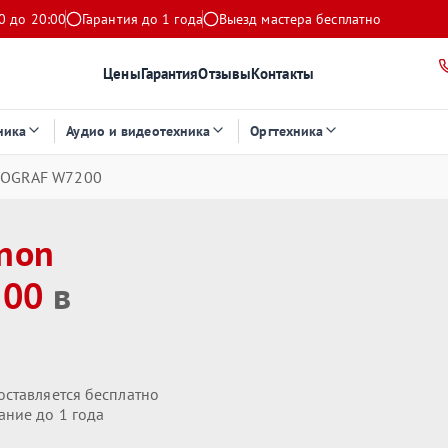
0 до 20:00
Гарантия до 1 года
Выезд мастера бесплатно
Цены
Гарантия
Отзывы
Контакты
ника
Аудио и видеотехника
Оргтехника
ROGRAF W7200
non
200
в
оставляется бесплатно
ание до 1 года