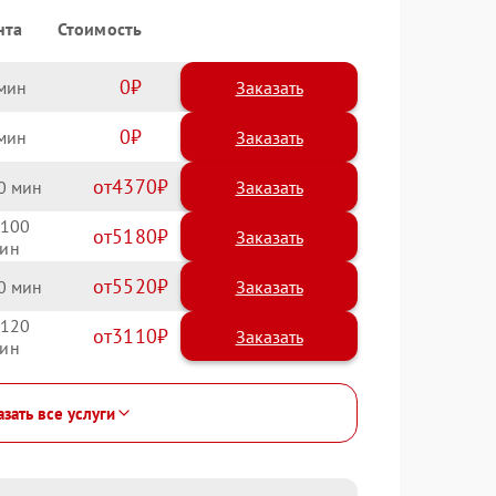
нта
Стоимость
0
Заказать
0
Заказать
4370
0
100
5180
5520
0
120
3110
зать все услуги