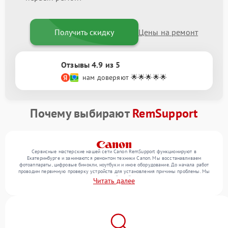
Получить скидку
Цены на ремонт
Отзывы 4.9 из 5
нам доверяют 🌟🌟🌟🌟🌟
Почему выбирают
RemSupport
Сервисные мастерские нашей сети Canon RemSupport функционируют в
Екатеринбурге и занимаются ремонтом техники Canon. Мы восстанавливаем
фотоаппараты, цифровые бинокли, ноутбуки и иное оборудование. До начала работ
проводим первичную проверку устройств для установления причины проблемы. Мы
уточняем с посетителем набор нужных действий и их цену, лишь потом выполняем
Читать далее
восстановление с заменой запчастей по необходимости. В конце подтверждаем
качество услуг финальной проверкой всех функций прибора.