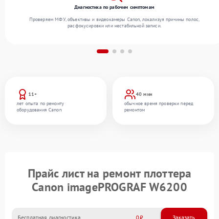
Диагностика по рабочим симптомам
Проверяем МФУ, объективы и видеокамеры Canon, локализуя причины полос,
расфокусировки или нестабильной записи.
11+
40 мин
лет опыта по ремонту
обычное время проверки перед
оборудования Canon
ремонтом
Прайс лист на ремонт плоттера
Canon imagePROGRAF W6200
Бесплатная диагностика
0
Заказать