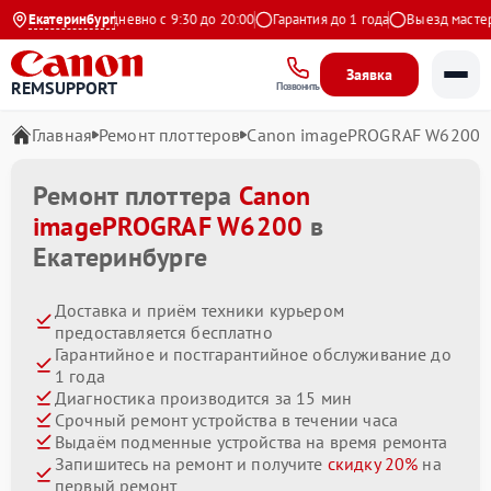
 Яндекс
Екатеринбург
Ежедневно с 9:30 до 20:00
Гарантия до 1 года
Выезд мастера б
Заявка
REMSUPPORT
Позвонить
Главная
Ремонт плоттеров
Canon imagePROGRAF W6200
Ремонт плоттера
Canon
imagePROGRAF W6200
в
Екатеринбурге
Доставка и приём техники курьером
предоставляется бесплатно
Гарантийное и постгарантийное обслуживание до
1 года
Диагностика производится за 15 мин
Срочный ремонт устройства в течении часа
Выдаём подменные устройства на время ремонта
Запишитесь на ремонт и получите
скидку 20%
на
первый ремонт