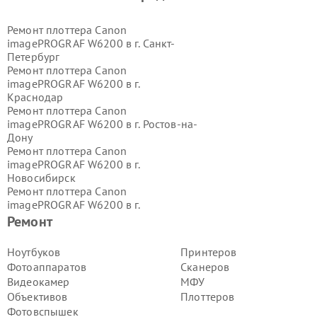
Ремонт плоттера Canon
imagePROGRAF W6200 в г.
Санкт-
Петербург
Ремонт плоттера Canon
imagePROGRAF W6200 в г.
Краснодар
Ремонт плоттера Canon
imagePROGRAF W6200 в г.
Ростов-на-
Дону
Ремонт плоттера Canon
imagePROGRAF W6200 в г.
Новосибирск
Ремонт плоттера Canon
imagePROGRAF W6200 в г.
Екатеринбург
Ремонт
Ремонт плоттера Canon
imagePROGRAF W6200 в г.
Казань
Ноутбуков
Принтеров
Ремонт плоттера Canon
Фотоаппаратов
Сканеров
imagePROGRAF W6200 в г.
Воронеж
Видеокамер
МФУ
Ремонт плоттера Canon
Объективов
Плоттеров
imagePROGRAF W6200 в г.
Волгоград
Фотовспышек
Ремонт плоттера Canon