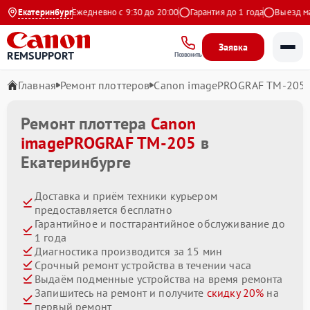
9 на Яндекс
Екатеринбург
Ежедневно с 9:30 до 20:00
Гарантия до 1 года
Выезд масте
Заявка
REMSUPPORT
Позвонить
Главная
Ремонт плоттеров
Canon imagePROGRAF TM-205
Ремонт плоттера
Canon
imagePROGRAF TM-205
в
Екатеринбурге
Доставка и приём техники курьером
предоставляется бесплатно
Гарантийное и постгарантийное обслуживание до
1 года
Диагностика производится за 15 мин
Срочный ремонт устройства в течении часа
Выдаём подменные устройства на время ремонта
Запишитесь на ремонт и получите
скидку 20%
на
первый ремонт