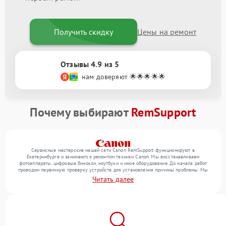
Получить скидку
Цены на ремонт
Отзывы 4.9 из 5
нам доверяют 🌟🌟🌟🌟🌟
Почему выбирают
RemSupport
Сервисные мастерские нашей сети Canon RemSupport функционируют в
Екатеринбурге и занимаются ремонтом техники Canon. Мы восстанавливаем
фотоаппараты, цифровые бинокли, ноутбуки и иное оборудование. До начала работ
проводим первичную проверку устройств для установления причины проблемы. Мы
уточняем с посетителем набор нужных действий и их цену, лишь потом выполняем
Читать далее
восстановление с заменой запчастей по необходимости. В конце подтверждаем
качество услуг финальной проверкой всех функций прибора.