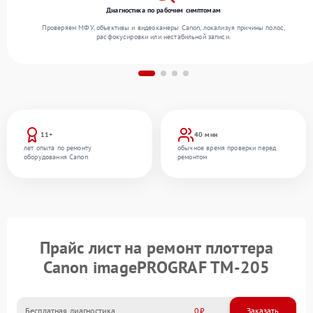
Диагностика по рабочим симптомам
Проверяем МФУ, объективы и видеокамеры Canon, локализуя причины полос,
расфокусировки или нестабильной записи.
11+
40 мин
лет опыта по ремонту
обычное время проверки перед
оборудования Canon
ремонтом
Прайс лист на ремонт плоттера
Canon imagePROGRAF TM-205
Бесплатная диагностика
0
Заказать