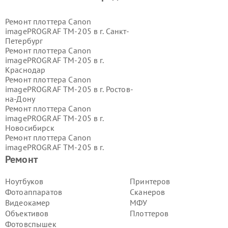
Ремонт плоттера Canon
imagePROGRAF TM-205 в г.
Санкт-
Петербург
Ремонт плоттера Canon
imagePROGRAF TM-205 в г.
Краснодар
Ремонт плоттера Canon
imagePROGRAF TM-205 в г.
Ростов-
на-Дону
Ремонт плоттера Canon
imagePROGRAF TM-205 в г.
Новосибирск
Ремонт плоттера Canon
imagePROGRAF TM-205 в г.
Екатеринбург
Ремонт
Ремонт плоттера Canon
imagePROGRAF TM-205 в г.
Казань
Ноутбуков
Принтеров
Ремонт плоттера Canon
Фотоаппаратов
Сканеров
imagePROGRAF TM-205 в г.
Воронеж
Видеокамер
МФУ
Ремонт плоттера Canon
Объективов
Плоттеров
imagePROGRAF TM-205 в г.
Фотовспышек
Волгоград