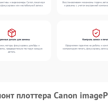
ъективы и видеокамеры Canon, локализуя
Восстанавливаем механизмы подачи, авто
асфокусировки или нестабильной записи.
и разъемы с учетом внутренней компоно
еренные детали для замены
Контроль записи и печа
ики, моторы фокусировки, шлейфы и
Оформляем гарантию на работы и комп
енты, предварительно тестируя каждую
контролируем печать, фокусировку, запис
деталь.
монт плоттера Canon imag