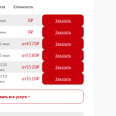
нта
Стоимость
0
Заказать
0
Заказать
4370
0
5180
0
120
5520
110
3110
зать все услуги