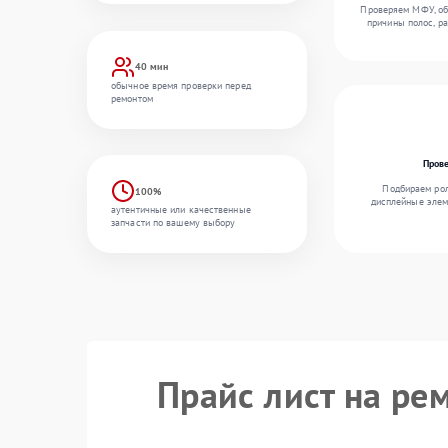
Проверяем МФУ, об
причины полос, р
40 мин
обычное время проверки перед
ремонтом
Пров
Подбираем рол
100%
дисплейные элем
аутентичные или качественные
запчасти по вашему выбору
Прайс лист на ре