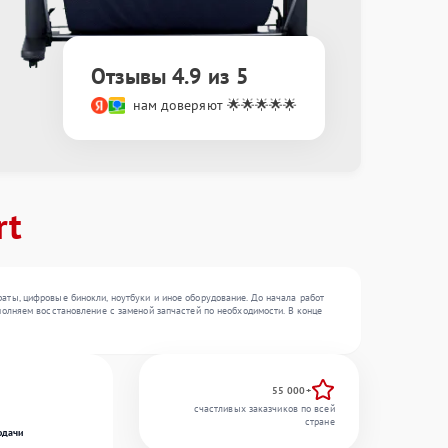
Отзывы 4.9 из 5
нам доверяют 🌟🌟🌟🌟🌟
rt
ты, цифровые бинокли, ноутбуки и иное оборудование. До начала работ
олняем восстановление с заменой запчастей по необходимости. В конце
55 000+
счастливых заказчиков по всей
стране
одачи