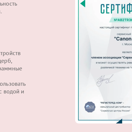
ьность
.
тройств
щерб,
граммные
ользовать
с водой и