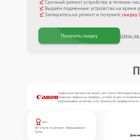
Срочный ремонт устройства в течении час
Выдаём подменные устройства на время 
Запишитесь на ремонт и получите
скидку 
Получить скидку
Цены на
П
Сервисные мастерские нашей сети Canon RemSupport функ
проводим первичную проверку устройств для установления
подтверждаем качество услуг финальной проверкой всех 
11+
лет опыта по ремонту оборудования
Canon
Диагно