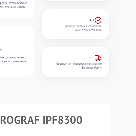
фокус, стабилизацию
вки техники Canon.
4,7
рейтинг сервиса на основе
клиентских отзывов
ти
лектующие, затем
0 ₽
ь и воспроизведение.
бесплатная перевозка техники по
Екатеринбургу
ePROGRAF IPF8300