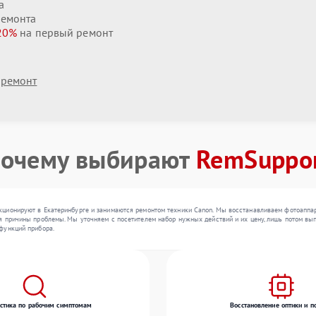
а
ремонта
20%
на первый ремонт
 ремонт
очему выбирают
RemSuppo
ционируют в Екатеринбурге и занимаются ремонтом техники Canon. Мы восстанавливаем фотоаппара
 причины проблемы. Мы уточняем с посетителем набор нужных действий и их цену, лишь потом вып
функций прибора.
стика по рабочим симптомам
Восстановление оптики и п