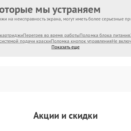
которые мы устраняем
жи на неисправность экрана, могут иметь более серьезные п
 картриджи
Перегрев во время работы
Поломка блока питания
системой подачи краски
Поломка кнопок управления
Не включ
Показать еще
Акции и скидки