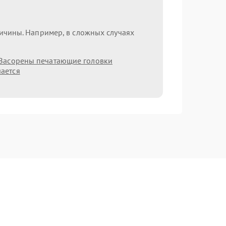
ричины. Например, в сложных случаях
Засорены печатающие головки
ается