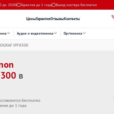
0 до 20:00
Гарантия до 1 года
Выезд мастера бесплатно
Цены
Гарантия
Отзывы
Контакты
ника
Аудио и видеотехника
Оргтехника
ROGRAF IPF8300
non
8300
в
оставляется бесплатно
ание до 1 года