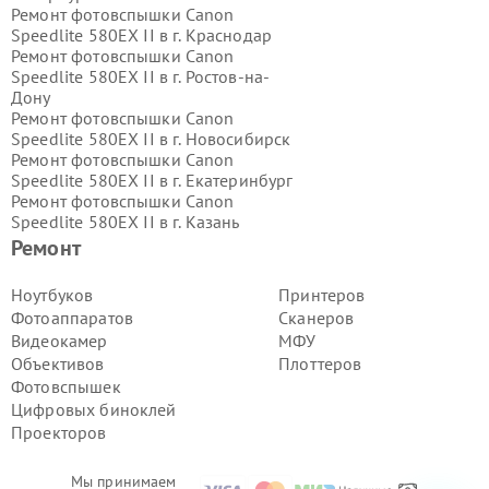
Ремонт фотовспышки Canon
Speedlite 580EX II в г.
Краснодар
Ремонт фотовспышки Canon
Speedlite 580EX II в г.
Ростов-на-
Дону
Ремонт фотовспышки Canon
Speedlite 580EX II в г.
Новосибирск
Ремонт фотовспышки Canon
Speedlite 580EX II в г.
Екатеринбург
Ремонт фотовспышки Canon
Speedlite 580EX II в г.
Казань
Ремонт фотовспышки Canon
Ремонт
Speedlite 580EX II в г.
Воронеж
Ремонт фотовспышки Canon
Ноутбуков
Принтеров
Speedlite 580EX II в г.
Волгоград
Фотоаппаратов
Сканеров
Ремонт фотовспышки Canon
Видеокамер
МФУ
Speedlite 580EX II в г.
Самара
Объективов
Плоттеров
Ремонт фотовспышки Canon
Фотовспышек
Speedlite 580EX II в г.
Пермь
Ремонт фотовспышки Canon
Цифровых биноклей
Speedlite 580EX II в г.
Красноярск
Проекторов
Ремонт фотовспышки Canon
Speedlite 580EX II в г.
Ижевск
Мы принимаем