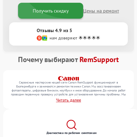
Получить скидку
Цены на ремонт
Отзывы 4.9 из 5
нам доверяют 🌟🌟🌟🌟🌟
Почему выбирают
RemSupport
Сервисные мастерские нашей сети Canon RemSupport функционируют в
Екатеринбурге и занимаются ремонтом техники Canon. Мы восстанавливаем
фотоаппараты, цифровые бинокли, ноутбуки и иное оборудование. До начала работ
проводим первичную проверку устройств для установления причины проблемы. Мы
уточняем с посетителем набор нужных действий и их цену, лишь потом выполняем
Читать далее
восстановление с заменой запчастей по необходимости. В конце подтверждаем
качество услуг финальной проверкой всех функций прибора.
Диагностика по рабочим симптомам