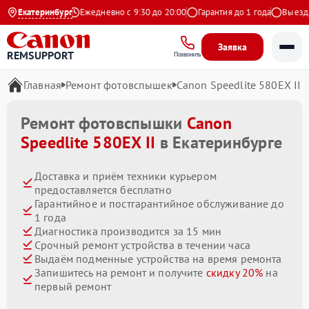
4.9 на Яндекс
Екатеринбург
Ежедневно с 9:30 до 20:00
Гарантия до 1 года
Выезд мас
Заявка
REMSUPPORT
Позвонить
Главная
Ремонт фотовспышек
Canon Speedlite 580EX II
Ремонт фотовспышки
Canon
Speedlite 580EX II
в Екатеринбурге
Доставка и приём техники курьером
предоставляется бесплатно
Гарантийное и постгарантийное обслуживание до
1 года
Диагностика производится за 15 мин
Срочный ремонт устройства в течении часа
Выдаём подменные устройства на время ремонта
Запишитесь на ремонт и получите
скидку 20%
на
первый ремонт