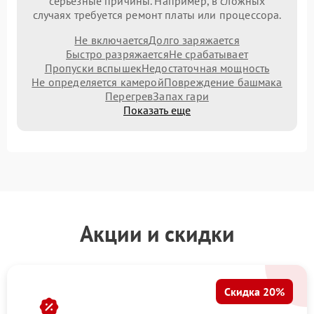
серьезные причины. Например, в сложных
случаях требуется ремонт платы или процессора.
Не включается
Долго заряжается
Быстро разряжается
Не срабатывает
Пропуски вспышек
Недостаточная мощность
Не определяется камерой
Повреждение башмака
Перегрев
Запах гари
Показать еще
Акции и скидки
Скидка 20%