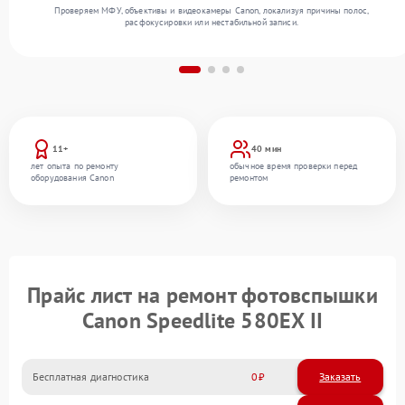
Проверяем МФУ, объективы и видеокамеры Canon, локализуя причины полос,
расфокусировки или нестабильной записи.
11+
40 мин
лет опыта по ремонту
обычное время проверки перед
оборудования Canon
ремонтом
Прайс лист на ремонт фотовспышки
Canon Speedlite 580EX II
Бесплатная диагностика
0
Заказать