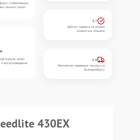
фокус, стабилизацию
вки техники Canon.
4,7
рейтинг сервиса на основе
клиентских отзывов
ти
лектующие, затем
0 ₽
ь и воспроизведение.
бесплатная перевозка техники по
Екатеринбургу
eedlite 430EX