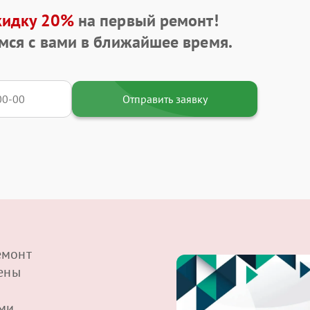
кидку 20%
на первый ремонт!
мся с вами в ближайшее время.
Отправить заявку
емонт
щены
ми,