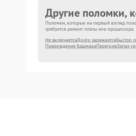
Другие поломки, 
Поломки, которые на первый взгляд похо
требуется ремонт платы или процессора.
Не включается
Долго заряжается
Быстро р
Повреждение башмака
Перегрев
Запах га