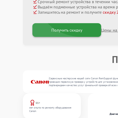
Срочный ремонт устройства в течении час
Выдаём подменные устройства на время 
Запишитесь на ремонт и получите
скидку 
Получить скидку
Цены на
П
Сервисные мастерские нашей сети Canon RemSupport функ
проводим первичную проверку устройств для установления
подтверждаем качество услуг финальной проверкой всех 
11+
лет опыта по ремонту оборудования
Canon
Диагно