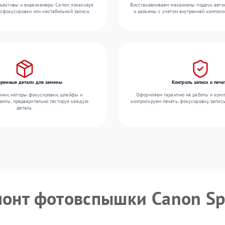
ъективы и видеокамеры Canon, локализуя
Восстанавливаем механизмы подачи, авто
асфокусировки или нестабильной записи.
и разъемы с учетом внутренней компоно
еренные детали для замены
Контроль записи и печа
ики, моторы фокусировки, шлейфы и
Оформляем гарантию на работы и комп
енты, предварительно тестируя каждую
контролируем печать, фокусировку, запис
деталь.
монт фотовспышки Canon Sp