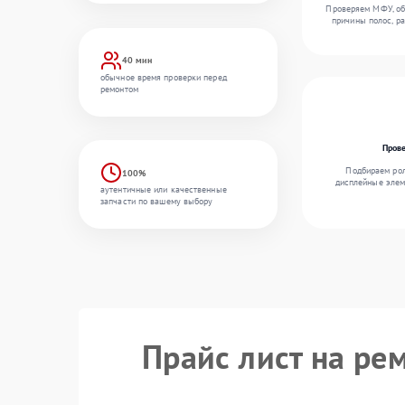
Проверяем МФУ, об
причины полос, р
40 мин
обычное время проверки перед
ремонтом
Пров
Подбираем рол
100%
дисплейные элем
аутентичные или качественные
запчасти по вашему выбору
Прайс лист на ре