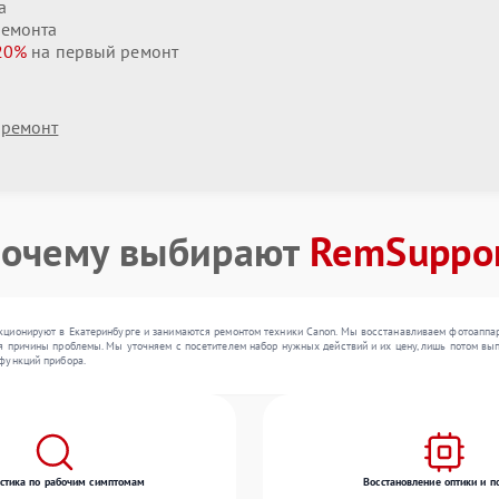
а
ремонта
20%
на первый ремонт
 ремонт
очему выбирают
RemSuppo
ционируют в Екатеринбурге и занимаются ремонтом техники Canon. Мы восстанавливаем фотоаппара
 причины проблемы. Мы уточняем с посетителем набор нужных действий и их цену, лишь потом вып
функций прибора.
стика по рабочим симптомам
Восстановление оптики и п