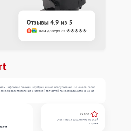
Отзывы 4.9 из 5
нам доверяют 🌟🌟🌟🌟🌟
rt
ты, цифровые бинокли, ноутбуки и иное оборудование. До начала работ
олняем восстановление с заменой запчастей по необходимости. В конце
55 000+
счастливых заказчиков по всей
стране
одачи