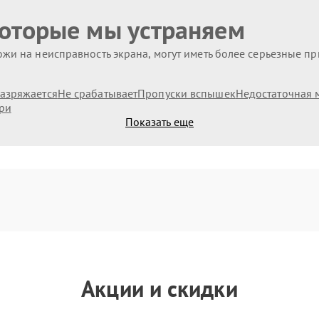
которые мы устраняем
жи на неисправность экрана, могут иметь более серьезные п
азряжается
Не срабатывает
Пропуски вспышек
Недостаточная 
ри
Показать еще
Акции и скидки