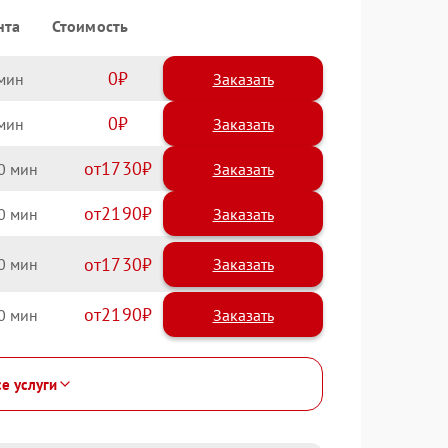
нта
Стоимость
0
Заказать
0
Заказать
1730
0
2190
0
1730
0
2190
0
се услуги