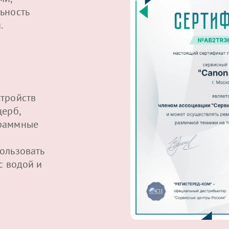
ьность
.
тройств
щерб,
граммные
ользовать
с водой и