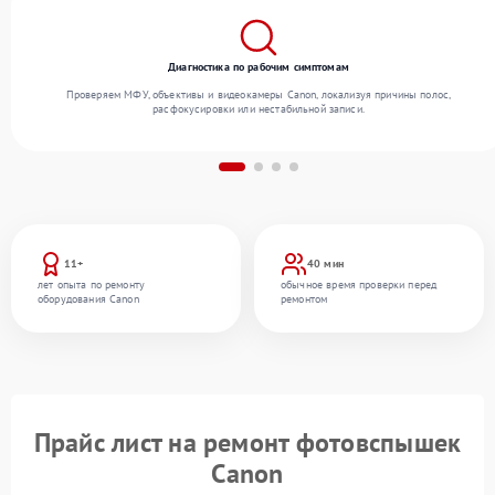
Диагностика по рабочим симптомам
Проверяем МФУ, объективы и видеокамеры Canon, локализуя причины полос,
расфокусировки или нестабильной записи.
11+
40 мин
лет опыта по ремонту
обычное время проверки перед
оборудования Canon
ремонтом
Прайс лист на ремонт фотовспышек
Canon