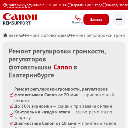
а Яндекс
Екатеринбург
Ежедневно с 9:30 до 20:00
Гарантия до 1 года
Выезд мастера 
Заявка
REMSUPPORT
Позвонить
Главная
Ремонт фотовспышек
Ремонт регулировки громко
Ремонт регулировки громкости,
регуляторов
фотовспышки
Canon
в
Екатеринбурге
Ремонт регулировки громкости, регуляторов
фотовспышек Canon от 20 мин
— приоритетный
ремонт
До 30% экономии
— скидки при заявке онлайн
Контроль на каждом этапе
— статус ремонта по
запросу
Диагностика Canon от 10 мин
— понятный вывод