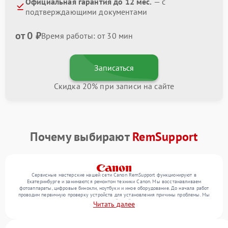
Официальная гарантия до 12 мес.
— с
подтверждающими документами
от 0 ₽
Время работы: от 30 мин
Записаться
Скидка 20% при записи на сайте
Почему выбирают
RemSupport
Сервисные мастерские нашей сети Canon RemSupport функционируют в
Екатеринбурге и занимаются ремонтом техники Canon. Мы восстанавливаем
фотоаппараты, цифровые бинокли, ноутбуки и иное оборудование. До начала работ
проводим первичную проверку устройств для установления причины проблемы. Мы
уточняем с посетителем набор нужных действий и их цену, лишь потом выполняем
Читать далее
восстановление с заменой запчастей по необходимости. В конце подтверждаем
качество услуг финальной проверкой всех функций прибора.