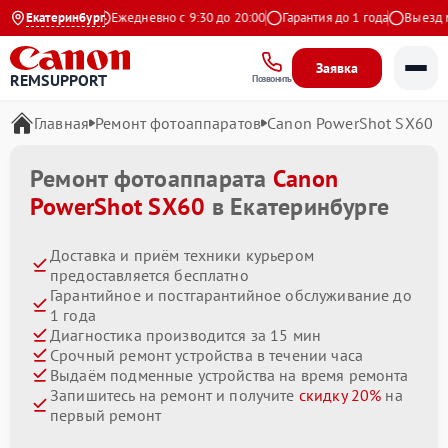
.9 на Яндекс
Екатеринбург
Ежедневно с 9:30 до 20:00
Гарантия до 1 года
Выезд маст
Заявка
REMSUPPORT
Позвонить
Главная
Ремонт фотоаппаратов
Canon PowerShot SX60
Ремонт фотоаппарата
Canon
PowerShot SX60
в Екатеринбурге
Доставка и приём техники курьером
предоставляется бесплатно
Гарантийное и постгарантийное обслуживание до
1 года
Диагностика производится за 15 мин
Срочный ремонт устройства в течении часа
Выдаём подменные устройства на время ремонта
Запишитесь на ремонт и получите
скидку 20%
на
первый ремонт