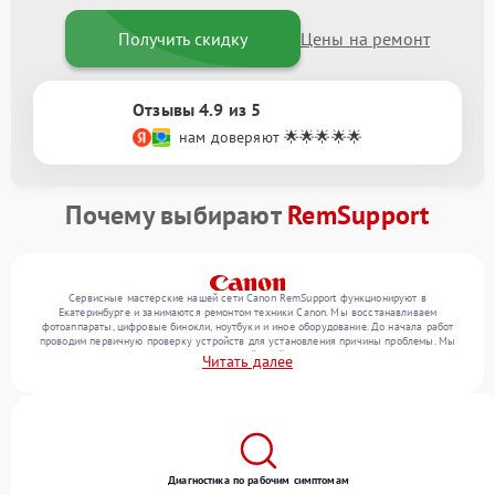
Получить скидку
Цены на ремонт
Отзывы 4.9 из 5
нам доверяют 🌟🌟🌟🌟🌟
Почему выбирают
RemSupport
Сервисные мастерские нашей сети Canon RemSupport функционируют в
Екатеринбурге и занимаются ремонтом техники Canon. Мы восстанавливаем
фотоаппараты, цифровые бинокли, ноутбуки и иное оборудование. До начала работ
проводим первичную проверку устройств для установления причины проблемы. Мы
уточняем с посетителем набор нужных действий и их цену, лишь потом выполняем
Читать далее
восстановление с заменой запчастей по необходимости. В конце подтверждаем
качество услуг финальной проверкой всех функций прибора.
Диагностика по рабочим симптомам