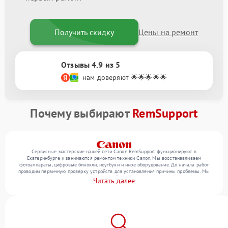
Получить скидку
Цены на ремонт
Отзывы 4.9 из 5
нам доверяют 🌟🌟🌟🌟🌟
Почему выбирают
RemSupport
Сервисные мастерские нашей сети Canon RemSupport функционируют в
Екатеринбурге и занимаются ремонтом техники Canon. Мы восстанавливаем
фотоаппараты, цифровые бинокли, ноутбуки и иное оборудование. До начала работ
проводим первичную проверку устройств для установления причины проблемы. Мы
уточняем с посетителем набор нужных действий и их цену, лишь потом выполняем
Читать далее
восстановление с заменой запчастей по необходимости. В конце подтверждаем
качество услуг финальной проверкой всех функций прибора.