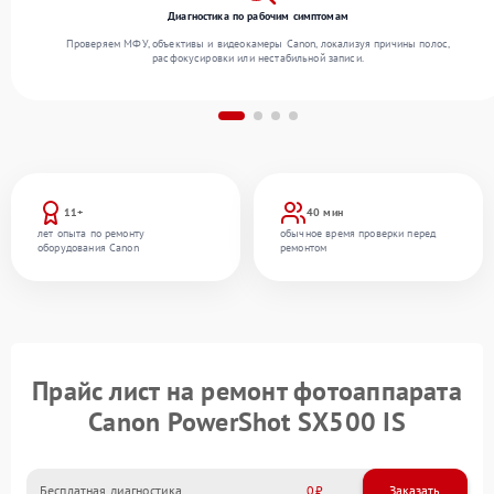
Диагностика по рабочим симптомам
Проверяем МФУ, объективы и видеокамеры Canon, локализуя причины полос,
расфокусировки или нестабильной записи.
11+
40 мин
лет опыта по ремонту
обычное время проверки перед
оборудования Canon
ремонтом
Прайс лист на ремонт фотоаппарата
Canon PowerShot SX500 IS
Бесплатная диагностика
0
Заказать