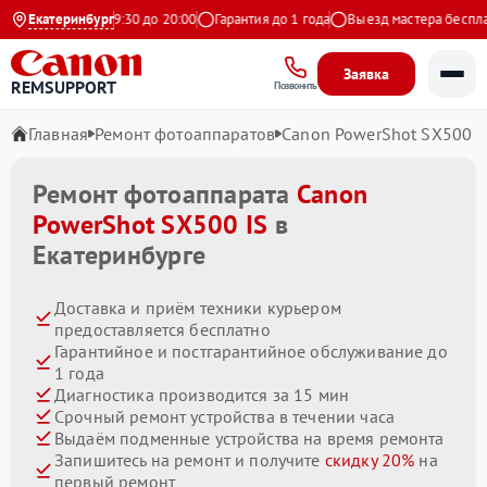
Ежедневно с 9:30 до 20:00
Екатеринбург
Гарантия до 1 года
Выезд мастера бесплатно
Заявка
REMSUPPORT
Позвонить
Главная
Ремонт фотоаппаратов
Canon PowerShot SX500 I
Ремонт фотоаппарата
Canon
PowerShot SX500 IS
в
Екатеринбурге
Доставка и приём техники курьером
предоставляется бесплатно
Гарантийное и постгарантийное обслуживание до
1 года
Диагностика производится за 15 мин
Срочный ремонт устройства в течении часа
Выдаём подменные устройства на время ремонта
Запишитесь на ремонт и получите
скидку 20%
на
первый ремонт