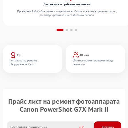
Диагностика по рабочим симптомам
Проверяем МФУ, объективы и видеокамеры Canon, локализуя причины полос,
расфокусировки или нестабильной записи.
11+
40 мин
лет опыта по ремонту
обычное время проверки перед
оборудования Canon
ремонтом
Прайс лист на ремонт фотоаппарата
Canon PowerShot G7X Mark II
Бесплатная диагностика
0
Заказать