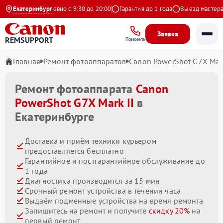
ндекс
Екатеринбург
Ежедневно с 9:30 до 20:00
Гарантия до 1 года
Выезд мастера бе
Заявка
REMSUPPORT
Позвонить
Главная
Ремонт фотоаппаратов
Canon PowerShot G7X Mark
Ремонт фотоаппарата
Canon
PowerShot G7X Mark II
в
Екатеринбурге
Доставка и приём техники курьером
предоставляется бесплатно
Гарантийное и постгарантийное обслуживание до
1 года
Диагностика производится за 15 мин
Срочный ремонт устройства в течении часа
Выдаём подменные устройства на время ремонта
Запишитесь на ремонт и получите
скидку 20%
на
первый ремонт