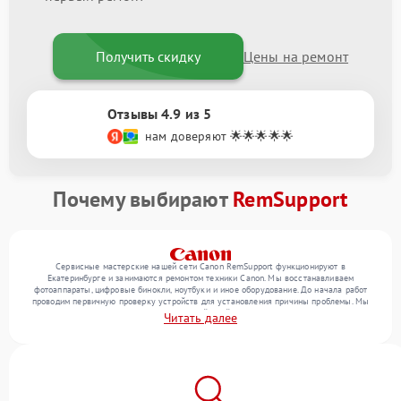
Получить скидку
Цены на ремонт
Отзывы 4.9 из 5
нам доверяют 🌟🌟🌟🌟🌟
Почему выбирают
RemSupport
Сервисные мастерские нашей сети Canon RemSupport функционируют в
Екатеринбурге и занимаются ремонтом техники Canon. Мы восстанавливаем
фотоаппараты, цифровые бинокли, ноутбуки и иное оборудование. До начала работ
проводим первичную проверку устройств для установления причины проблемы. Мы
уточняем с посетителем набор нужных действий и их цену, лишь потом выполняем
Читать далее
восстановление с заменой запчастей по необходимости. В конце подтверждаем
качество услуг финальной проверкой всех функций прибора.