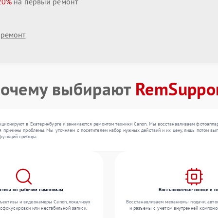
20%
на первый ремонт
 ремонт
очему выбирают
RemSuppo
ционируют в Екатеринбурге и занимаются ремонтом техники Canon. Мы восстанавливаем фотоаппара
 причины проблемы. Мы уточняем с посетителем набор нужных действий и их цену, лишь потом вып
функций прибора.
стика по рабочим симптомам
Восстановление оптики и п
ъективы и видеокамеры Canon, локализуя
Восстанавливаем механизмы подачи, авто
асфокусировки или нестабильной записи.
и разъемы с учетом внутренней компоно