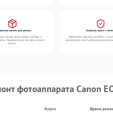
еренные детали для замены
Контроль записи и печа
ики, моторы фокусировки, шлейфы и
Оформляем гарантию на работы и комп
енты, предварительно тестируя каждую
контролируем печать, фокусировку, запис
деталь.
монт фотоаппарата Canon E
Услуга
Время ремо