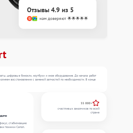
Отзывы 4.9 из 5
нам доверяют 🌟🌟🌟🌟🌟
rt
ты, цифровые бинокли, ноутбуки и иное оборудование. До начала работ
олняем восстановление с заменой запчастей по необходимости. В конце
55 000+
счастливых заказчиков по всей
стране
одачи
фокус, стабилизацию
вки техники Canon.