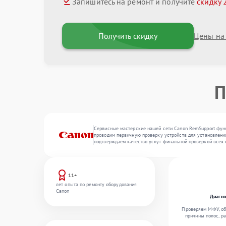
Запишитесь на ремонт и получите
скидку 
Получить скидку
Цены на
П
Сервисные мастерские нашей сети Canon RemSupport функ
проводим первичную проверку устройств для установления
подтверждаем качество услуг финальной проверкой всех 
11+
лет опыта по ремонту оборудования
Canon
Диагно
Проверяем МФУ, об
причины полос, р