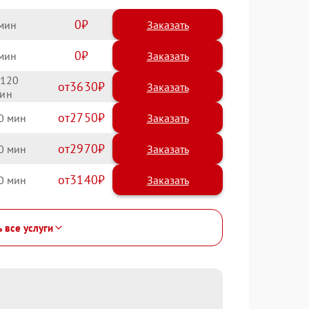
0
Заказать
0
Заказать
120
3630
2750
0
2970
0
3140
0
ь все услуги