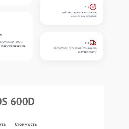
4,7
рейтинг сервиса на основе
клиентских отзывов
ти
лектующие, затем
0 ₽
ь и воспроизведение.
бесплатная перевозка техники по
Екатеринбургу
OS 600D
нта
Стоимость