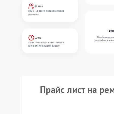
40 мин
обычное время проверки перед
ремонтом
Пров
Подбираем рол
100%
дисплейные элем
аутентичные или качественные
запчасти по вашему выбору
Прайс лист на ре