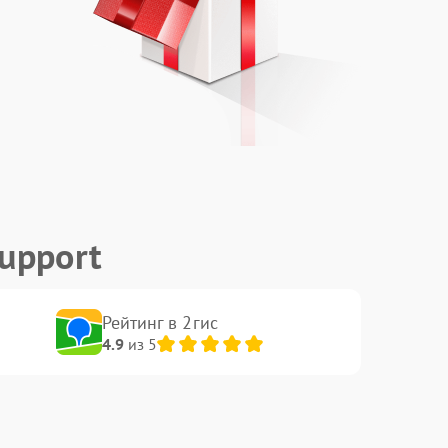
upport
Рейтинг в 2гис
4.9
из 5