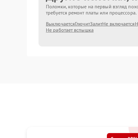
Поломки, которые на первый взгляд похо
требуется ремонт платы или процессора.
Выключается
Глючит
Залит
Не включается
Н
Не работает вспышка