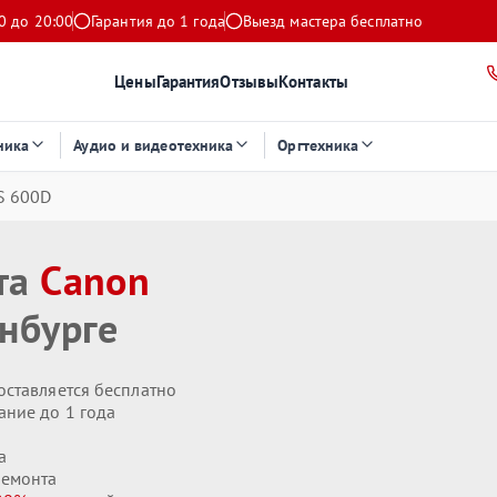
0 до 20:00
Гарантия до 1 года
Выезд мастера бесплатно
Цены
Гарантия
Отзывы
Контакты
ника
Аудио и видеотехника
Оргтехника
S 600D
та
Canon
нбурге
оставляется бесплатно
ание до 1 года
а
ремонта